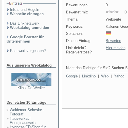
Bewertungen:
0
Info,s und Regeln
Bewertet mit:
0 v
Webseite eintragen
Thema:
Webseite
Das Linknetzwerk
Keywords:
Kalorien Ges
Webkatalog anmelden
Sprachen:
Google Booster für
Diesen Eintrag:
Bewerten
Unternehmen
Link defekt?
Hier melden
Passwort vergessen?
Regelverstoss?
Aus unserem Webkatalog
Nicht das Richtige für Sie? Suchen Si
Google
|
Linkdino
|
Web
|
Yahoo
Klinik Dr. Wedler
Die letzten 10 Einträge
»
Waldemar Scheske -
Fotograf
»
Hausverkauf
Energieausweis
»
Hypnose-CD-Shop für