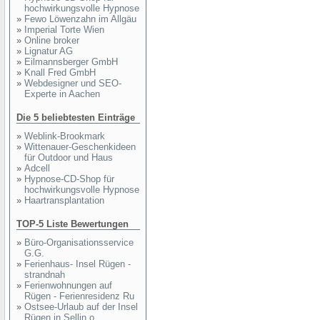
hochwirkungsvolle Hypnose
»
Fewo Löwenzahn im Allgäu
»
Imperial Torte Wien
»
Online broker
»
Lignatur AG
»
Eilmannsberger GmbH
»
Knall Fred GmbH
»
Webdesigner und SEO-
Experte in Aachen
Die 5 beliebtesten Einträge
»
Weblink-Brookmark
»
Wittenauer-Geschenkideen
für Outdoor und Haus
»
Adcell
»
Hypnose-CD-Shop für
hochwirkungsvolle Hypnose
»
Haartransplantation
TOP-5 Liste Bewertungen
»
Büro-Organisationsservice
G.G.
»
Ferienhaus- Insel Rügen -
strandnah
»
Ferienwohnungen auf
Rügen - Ferienresidenz Ru
»
Ostsee-Urlaub auf der Insel
Rügen in Sellin o