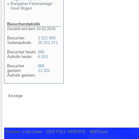
»
Bungalow Ferienanlage
Insel Rügen
Besucherstatistik
Gezählt seit dem 10.02.2016
Besucher:
2.522.966
Seitenaufrufe:
39.321.071
Besucher heute:
666
Aufrufe heute:
6.916
Besucher
888
gestern:
13.320
Aufrufe gestern:
Anzeige
Partner:
Link-Joker
-
SEO FULL SERVICE
-
W3Forum