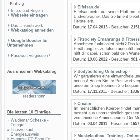
Eifelsan.de
Info,s und Regeln
Eifelsan bietet auf seiner Plattfor
Webseite eintragen
Endverbrauher. Das Sortiment bietet
Herstellern.
Das Linknetzwerk
Datum:
17.04.2013
- Besucher:
2151
Webkatalog anmelden
Fitsociety Ernährungs & Fitnes
Google Booster für
Abnehmen funktioniert nicht? Das ka
Unternehmen
Ernährung bis zu falsch ausgeführte
hilft dir dabei, schon bald dein Wun
Passwort vergessen?
Datum:
19.06.2022
- Besucher:
981
-
Aus unserem Webkatalog
Bodybuilding Onlineshop -
Wir garantieren eine einwandfreie un
bei uns! Haben Sie Ihr Passwort ve
unserem Shop koennen Sie bequem v
Datum:
17.11.2011
- Besucher:
1836
restlershonn
Creatin
Im menschlichen Koerper findet man 
Die letzten 10 Einträge
besteht aus unterschiedlich grossen
verschiedene Aminosaeuren. Der Mus
»
Waldemar Scheske -
Datum:
03.04.2011
- Besucher:
1657
Fotograf
»
Hausverkauf
Energieausweis
Muskelaufbau, Training - Onlin
»
Hypnose-CD-Shop für