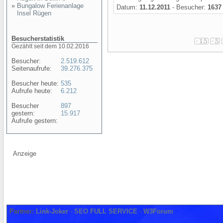
»
Bungalow Ferienanlage
Datum:
11.12.2011
- Besucher:
1637
Insel Rügen
Besucherstatistik
Gezählt seit dem 10.02.2016
Besucher:
2.519.612
Seitenaufrufe:
39.276.375
Besucher heute:
535
Aufrufe heute:
6.212
Besucher
897
gestern:
15.917
Aufrufe gestern:
Anzeige
Partner:
Link-Joker
-
SEO FULL SERVICE
-
W3Forum