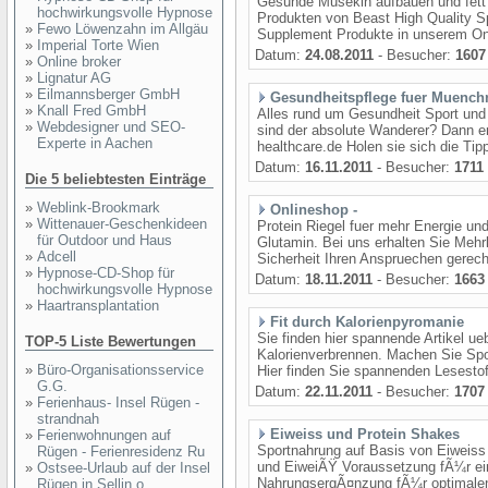
Gesunde Musekln aufbauen und fett 
hochwirkungsvolle Hypnose
Produkten von Beast High Quality Sp
»
Fewo Löwenzahn im Allgäu
Supplement Produkte in unserem Onli
»
Imperial Torte Wien
Datum:
24.08.2011
- Besucher:
1607
»
Online broker
»
Lignatur AG
»
Eilmannsberger GmbH
Gesundheitspflege fuer Muench
»
Knall Fred GmbH
Alles rund um Gesundheit Sport und
»
Webdesigner und SEO-
sind der absolute Wanderer? Dann er
Experte in Aachen
healthcare.de Holen sie sich die Ti
Datum:
16.11.2011
- Besucher:
1711
Die 5 beliebtesten Einträge
»
Weblink-Brookmark
Onlineshop -
»
Wittenauer-Geschenkideen
Protein Riegel fuer mehr Energie und
für Outdoor und Haus
Glutamin. Bei uns erhalten Sie Meh
»
Adcell
Sicherheit Ihren Anspruechen gerech
»
Hypnose-CD-Shop für
Datum:
18.11.2011
- Besucher:
1663
hochwirkungsvolle Hypnose
»
Haartransplantation
Fit durch Kalorienpyromanie
Sie finden hier spannende Artikel ue
TOP-5 Liste Bewertungen
Kalorienverbrennen. Machen Sie Sport
»
Büro-Organisationsservice
Hier finden Sie spannenden Lesestoff.
G.G.
Datum:
22.11.2011
- Besucher:
1707
»
Ferienhaus- Insel Rügen -
strandnah
Eiweiss und Protein Shakes
»
Ferienwohnungen auf
Sportnahrung auf Basis von Eiweiss
Rügen - Ferienresidenz Ru
und EiweiÃŸ Voraussetzung fÃ¼r ei
»
Ostsee-Urlaub auf der Insel
NahrungsergÃ¤nzung fÃ¼r optimalen
Rügen in Sellin o