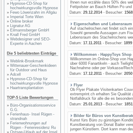
Ihnen nun erzähle dass 50% des wel
»
Hypnose-CD-Shop für
Fettpolster an Bauch Hüften Po und B
hochwirkungsvolle Hypnose
»
Fewo Löwenzahn im Allgäu
Datum:
29.12.2014
- Besucher:
1568
»
Imperial Torte Wien
»
Online broker
Eigenschaften und Lebensraum 
»
Lignatur AG
Auf stachelrochen.net findet sich ei
»
Eilmannsberger GmbH
Sowohl generelle Aussagen zum Fisc
»
Knall Fred GmbH
Lebensraum des Stachelrochens werde
»
Webdesigner und SEO-
Datum:
17.11.2011
- Besucher:
1899
Experte in Aachen
Die 5 beliebtesten Einträge
Willkommen - HappyToys Shop -
Willkommen im Online-Shop von Ha
»
Weblink-Brookmark
über 6000 Fanartikeln - auch Twilight
»
Wittenauer-Geschenkideen
Nachnahme oder per Vorkasse/Rechnu
für Outdoor und Haus
Datum:
17.12.2011
- Besucher:
2050
»
Adcell
»
Hypnose-CD-Shop für
hochwirkungsvolle Hypnose
Flyer
»
Haartransplantation
Ob Flyer Plakate Visitenkarten Couv
extremprint.ch erhalten Sie Qualitä
TOP-5 Liste Bewertungen
Notfalldruck für alle die es besonde
Datum:
25.01.2013
- Besucher:
1851
»
Büro-Organisationsservice
G.G.
»
Ferienhaus- Insel Rügen -
Bilder für Büros von Kunstberat
strandnah
Kunst fürs Büro zu günstigen Konditi
»
Ferienwohnungen auf
Kunstberatung von Donat Bailer vere
Rügen - Ferienresidenz Ru
jungen Künstlern. Dort kann man deu
»
Ostsee-Urlaub auf der Insel