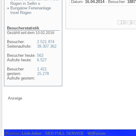
Datum:
16.04.2014
- Besucher:
1887
Rügen in Sellin o
»
Bungalow Ferienanlage
Insel Rügen
Besucherstatistik
Gezählt seit dem 10.02.2016
Besucher:
2.521.974
Seitenaufrufe:
39.307.362
Besucher heute:
562
Aufrufe heute:
6.527
Besucher
1.421
gestern:
15.278
Aufrufe gestern:
Anzeige
Partner:
Link-Joker
-
SEO FULL SERVICE
-
W3Forum