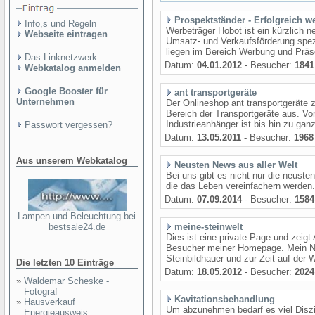
Prospektständer - Erfolgreich w
Info,s und Regeln
Werbeträger Hobot ist ein kürzlich 
Webseite eintragen
Umsatz- und Verkaufsförderung spez
liegen im Bereich Werbung und Präs
Das Linknetzwerk
Datum:
04.01.2012
- Besucher:
1841
Webkatalog anmelden
Google Booster für
ant transportgeräte
Unternehmen
Der Onlineshop ant transportgeräte 
Bereich der Transportgeräte aus. V
Industrieanhänger ist bis hin zu gan
Passwort vergessen?
Datum:
13.05.2011
- Besucher:
1968
Aus unserem Webkatalog
Neusten News aus aller Welt
Bei uns gibt es nicht nur die neuste
die das Leben vereinfachern werden.
Datum:
07.09.2014
- Besucher:
1584
Lampen und Beleuchtung bei
bestsale24.de
meine-steinwelt
Dies ist eine private Page und zeigt
Besucher meiner Homepage. Mein Na
Steinbildhauer und zur Zeit auf der 
Die letzten 10 Einträge
Datum:
18.05.2012
- Besucher:
2024
»
Waldemar Scheske -
Fotograf
Kavitationsbehandlung
»
Hausverkauf
Um abzunehmen bedarf es viel Disz
Energieausweis