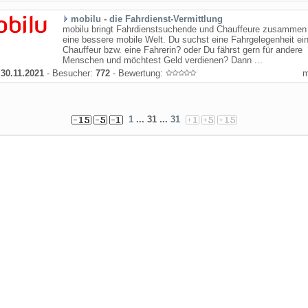
mobilu - die Fahrdienst-Vermittlung
mobilu bringt Fahrdienstsuchende und Chauffeure zusammen 
eine bessere mobile Welt. Du suchst eine Fahrgelegenheit ei
Chauffeur bzw. eine Fahrerin? oder Du fährst gern für andere
Menschen und möchtest Geld verdienen? Dann ...
:
30.11.2021
- Besucher:
772
- Bewertung:
1
... 31 ...
31