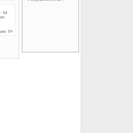
- für
nen
mehr