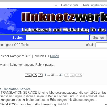
--
|
Datenschutz
|
Nutzungsbeding
Suche:
eMail:
Sonstiges / OFF-Topic
n dieser Kategorie:
302
| zurück zur
Rubrik
 was in keine vorhandene Rubrik passt..
1
... 31 ...
31
a Translation Service
TRANSLATION SERVICE ist eine Übersetzungsagentur die seit 1991 umfas
ienstleistungen in ihren Filialen in Berlin Cottbus und Brüssel anbietet. Das
zungsbüro besitzt breite praktische Erfahrungen mit Übersetzungen ...
:
14.04.2022
- Besucher:
546
- Bewertung: