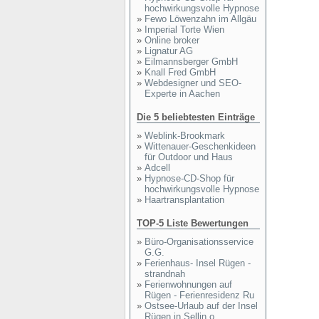
hochwirkungsvolle Hypnose
»
Fewo Löwenzahn im Allgäu
»
Imperial Torte Wien
»
Online broker
»
Lignatur AG
»
Eilmannsberger GmbH
»
Knall Fred GmbH
»
Webdesigner und SEO-
Experte in Aachen
Die 5 beliebtesten Einträge
»
Weblink-Brookmark
»
Wittenauer-Geschenkideen
für Outdoor und Haus
»
Adcell
»
Hypnose-CD-Shop für
hochwirkungsvolle Hypnose
»
Haartransplantation
TOP-5 Liste Bewertungen
»
Büro-Organisationsservice
G.G.
»
Ferienhaus- Insel Rügen -
strandnah
»
Ferienwohnungen auf
Rügen - Ferienresidenz Ru
»
Ostsee-Urlaub auf der Insel
Rügen in Sellin o