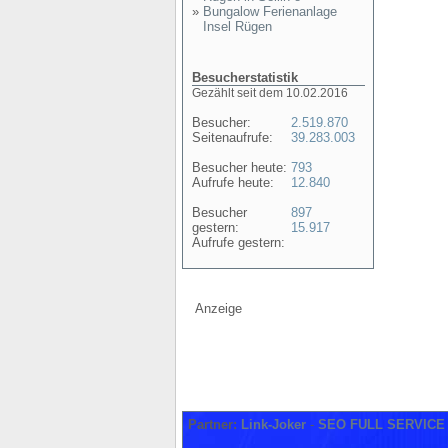
»
Bungalow Ferienanlage
Insel Rügen
Besucherstatistik
Gezählt seit dem 10.02.2016
Besucher:
2.519.870
Seitenaufrufe:
39.283.003
Besucher heute:
793
Aufrufe heute:
12.840
Besucher
897
gestern:
15.917
Aufrufe gestern:
Anzeige
Partner:
Link-Joker
-
SEO FULL SERVICE