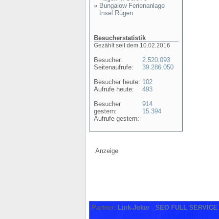
»
Bungalow Ferienanlage
Insel Rügen
Besucherstatistik
Gezählt seit dem 10.02.2016
Besucher:
2.520.093
Seitenaufrufe:
39.286.050
Besucher heute:
102
Aufrufe heute:
493
Besucher
914
gestern:
15.394
Aufrufe gestern:
Anzeige
Partner:
Link-Joker
-
SEO FULL SERVICE