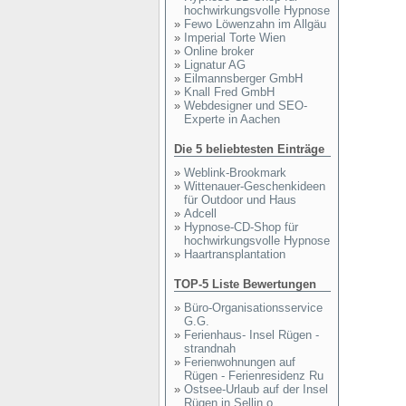
hochwirkungsvolle Hypnose
»
Fewo Löwenzahn im Allgäu
»
Imperial Torte Wien
»
Online broker
»
Lignatur AG
»
Eilmannsberger GmbH
»
Knall Fred GmbH
»
Webdesigner und SEO-
Experte in Aachen
Die 5 beliebtesten Einträge
»
Weblink-Brookmark
»
Wittenauer-Geschenkideen
für Outdoor und Haus
»
Adcell
»
Hypnose-CD-Shop für
hochwirkungsvolle Hypnose
»
Haartransplantation
TOP-5 Liste Bewertungen
»
Büro-Organisationsservice
G.G.
»
Ferienhaus- Insel Rügen -
strandnah
»
Ferienwohnungen auf
Rügen - Ferienresidenz Ru
»
Ostsee-Urlaub auf der Insel
Rügen in Sellin o