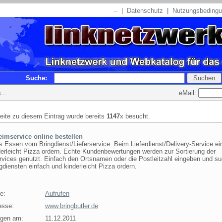
--
|
Datenschutz
|
Nutzungsbeding
Suche:
eMail:
...
seite zu diesem Eintrag wurde bereits
1147
x besucht.
imservice online bestellen
 Essen vom Bringdienst/Lieferservice. Beim Lieferdienst/Delivery-Service ei
derleicht Pizza ordern. Echte Kundenbewertungen werden zur Sortierung der
rvices genutzt. Einfach den Ortsnamen oder die Postleitzahl eingeben und s
gdiensten einfach und kinderleicht Pizza ordern.
e:
Aufrufen
esse:
www.bringbutler.de
agen am:
11.12.2011