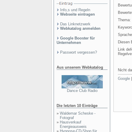
Bewertu
Info,s und Regeln
Bewertet
Webseite eintragen
Thema:
Das Linknetzwerk
Keyword
Webkatalog anmelden
Sprache
Google Booster für
Diesen E
Unternehmen
Link def
Passwort vergessen?
Regelve
Aus unserem Webkatalog
Nicht da
Google
Dance Club Radio
Die letzten 10 Einträge
»
Waldemar Scheske -
Fotograf
»
Hausverkauf
Energieausweis
»
Hypnose-CD-Shop für