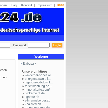
ungen
|
Faq
|
Kontakt
|
Impressum
|
Passwort:
Werbung
Babypark
nfach
Unsere Linktipps...
»
waldemar-scheske...
uchen.
»
energieausweis-i...
»
hypnose-cd-downl...
»
ferienwohnung-ob...
»
imperialtorte.com/
»
brokerpoint.de
»
lignatur.ch
»
eilmannsberger.at/
»
knallfred.ch
»
stephanroemer.de...