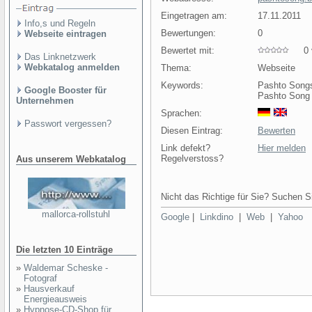
Eingetragen am:
17.11.2011
Info,s und Regeln
Bewertungen:
0
Webseite eintragen
Bewertet mit:
0 v
Das Linknetzwerk
Webkatalog anmelden
Thema:
Webseite
Keywords:
Pashto Song
Google Booster für
Pashto Song
Unternehmen
Sprachen:
Passwort vergessen?
Diesen Eintrag:
Bewerten
Link defekt?
Hier melden
Regelverstoss?
Aus unserem Webkatalog
Nicht das Richtige für Sie? Suchen Si
mallorca-rollstuhl
Google
|
Linkdino
|
Web
|
Yahoo
Die letzten 10 Einträge
»
Waldemar Scheske -
Fotograf
»
Hausverkauf
Energieausweis
»
Hypnose-CD-Shop für