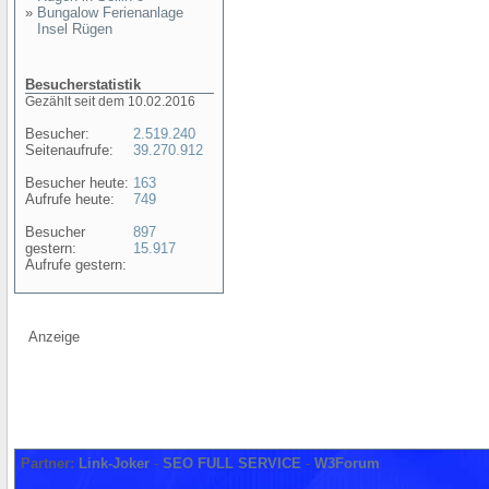
»
Bungalow Ferienanlage
Insel Rügen
Besucherstatistik
Gezählt seit dem 10.02.2016
Besucher:
2.519.240
Seitenaufrufe:
39.270.912
Besucher heute:
163
Aufrufe heute:
749
Besucher
897
gestern:
15.917
Aufrufe gestern:
Anzeige
Partner:
Link-Joker
-
SEO FULL SERVICE
-
W3Forum