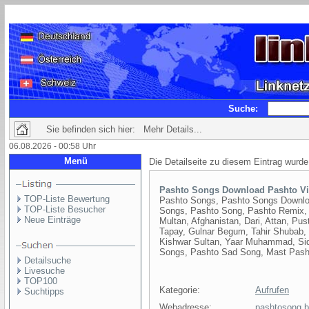
Suche:
Sie befinden sich hier: Mehr Details...
06.08.2026 - 00:58 Uhr
Menü
Die Detailseite zu diesem Eintrag wurde
Pashto Songs Download Pashto V
TOP-Liste Bewertung
Pashto Songs, Pashto Songs Downlo
TOP-Liste Besucher
Songs, Pashto Song, Pashto Remix, 
Neue Einträge
Multan, Afghanistan, Dari, Attan, P
Tapay, Gulnar Begum, Tahir Shubab, S
Kishwar Sultan, Yaar Muhammad, Si
Songs, Pashto Sad Song, Mast Pas
Detailsuche
Livesuche
TOP100
Kategorie:
Aufrufen
Suchtipps
Webadresse:
pashtosong.b