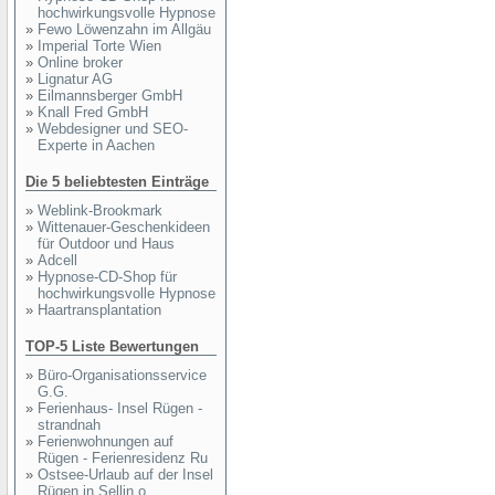
hochwirkungsvolle Hypnose
»
Fewo Löwenzahn im Allgäu
»
Imperial Torte Wien
»
Online broker
»
Lignatur AG
»
Eilmannsberger GmbH
»
Knall Fred GmbH
»
Webdesigner und SEO-
Experte in Aachen
Die 5 beliebtesten Einträge
»
Weblink-Brookmark
»
Wittenauer-Geschenkideen
für Outdoor und Haus
»
Adcell
»
Hypnose-CD-Shop für
hochwirkungsvolle Hypnose
»
Haartransplantation
TOP-5 Liste Bewertungen
»
Büro-Organisationsservice
G.G.
»
Ferienhaus- Insel Rügen -
strandnah
»
Ferienwohnungen auf
Rügen - Ferienresidenz Ru
»
Ostsee-Urlaub auf der Insel
Rügen in Sellin o