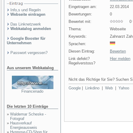
Eingetragen am:
22.03.2014
Info,s und Regeln
Bewertungen:
0
Webseite eintragen
Bewertet mit:
0 v
Das Linknetzwerk
Webkatalog anmelden
Thema:
Webseite
Keywords:
Zahnarzt Zah
Google Booster für
Unternehmen
Sprachen:
Diesen Eintrag:
Bewerten
Passwort vergessen?
Link defekt?
Hier melden
Regelverstoss?
Aus unserem Webkatalog
Nicht das Richtige für Sie? Suchen Si
Google
|
Linkdino
|
Web
|
Yahoo
Financenado
Die letzten 10 Einträge
»
Waldemar Scheske -
Fotograf
»
Hausverkauf
Energieausweis
»
Hypnose-CD-Shop für