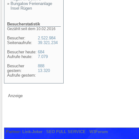
»
Bungalow Ferienanlage
Insel Rügen
Besucherstatistik
Gezählt seit dem 10.02.2016
Besucher:
2.522.984
Seitenaufrufe:
39.321.234
Besucher heute:
684
Aufrufe heute:
7.079
Besucher
888
gestern:
13.320
Aufrufe gestern:
Anzeige
Partner:
Link-Joker
-
SEO FULL SERVICE
-
W3Forum