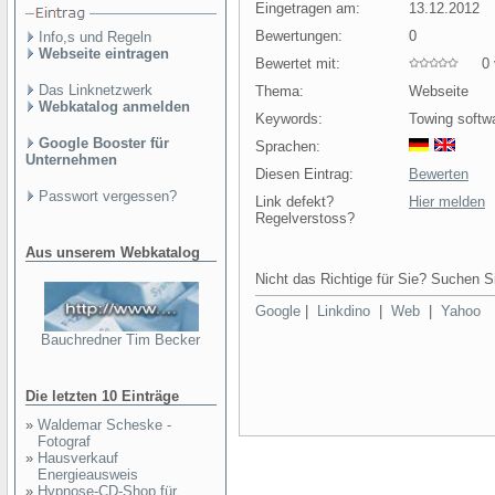
Eingetragen am:
13.12.2012
Bewertungen:
0
Info,s und Regeln
Webseite eintragen
Bewertet mit:
0 v
Das Linknetzwerk
Thema:
Webseite
Webkatalog anmelden
Keywords:
Towing softw
Google Booster für
Sprachen:
Unternehmen
Diesen Eintrag:
Bewerten
Passwort vergessen?
Link defekt?
Hier melden
Regelverstoss?
Aus unserem Webkatalog
Nicht das Richtige für Sie? Suchen Si
Google
|
Linkdino
|
Web
|
Yahoo
Bauchredner Tim Becker
Die letzten 10 Einträge
»
Waldemar Scheske -
Fotograf
»
Hausverkauf
Energieausweis
»
Hypnose-CD-Shop für