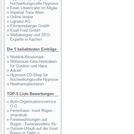
hochwirkungsvolle Hypnose
»
Fewo Löwenzahn im Allgäu
»
Imperial Torte Wien
»
Online broker
»
Lignatur AG
»
Eilmannsberger GmbH
»
Knall Fred GmbH
»
Webdesigner und SEO-
Experte in Aachen
Die 5 beliebtesten Einträge
»
Weblink-Brookmark
»
Wittenauer-Geschenkideen
für Outdoor und Haus
»
Adcell
»
Hypnose-CD-Shop für
hochwirkungsvolle Hypnose
»
Haartransplantation
TOP-5 Liste Bewertungen
»
Büro-Organisationsservice
G.G.
»
Ferienhaus- Insel Rügen -
strandnah
»
Ferienwohnungen auf
Rügen - Ferienresidenz Ru
»
Ostsee-Urlaub auf der Insel
Rügen in Sellin o