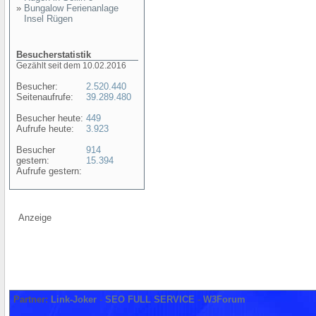
»
Bungalow Ferienanlage
Insel Rügen
Besucherstatistik
Gezählt seit dem 10.02.2016
Besucher:
2.520.440
Seitenaufrufe:
39.289.480
Besucher heute:
449
Aufrufe heute:
3.923
Besucher
914
gestern:
15.394
Aufrufe gestern:
Anzeige
Partner:
Link-Joker
-
SEO FULL SERVICE
-
W3Forum