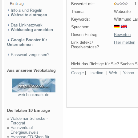
Bewertet mit:
1 v
Info,s und Regeln
Thema:
Webseite
Webseite eintragen
Keywords:
WIttmund Lan
Das Linknetzwerk
Sprachen:
Webkatalog anmelden
Diesen Eintrag:
Bewerten
Google Booster für
Link defekt?
Hier melden
Unternehmen
Regelverstoss?
Passwort vergessen?
Nicht das Richtige für Sie? Suchen Si
Aus unserem Webkatalog
Google
|
Linkdino
|
Web
|
Yahoo
web-bookmark.de
Die letzten 10 Einträge
»
Waldemar Scheske -
Fotograf
»
Hausverkauf
Energieausweis
»
Hypnose-CD-Shop für