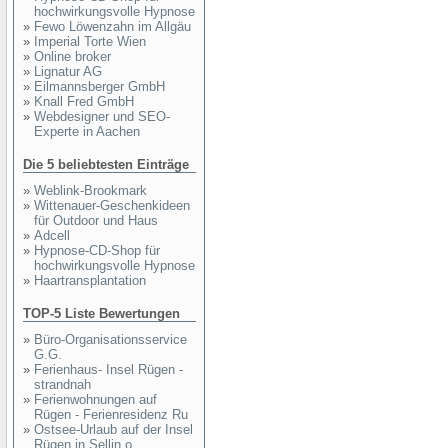
hochwirkungsvolle Hypnose
»
Fewo Löwenzahn im Allgäu
»
Imperial Torte Wien
»
Online broker
»
Lignatur AG
»
Eilmannsberger GmbH
»
Knall Fred GmbH
»
Webdesigner und SEO-
Experte in Aachen
Die 5 beliebtesten Einträge
»
Weblink-Brookmark
»
Wittenauer-Geschenkideen
für Outdoor und Haus
»
Adcell
»
Hypnose-CD-Shop für
hochwirkungsvolle Hypnose
»
Haartransplantation
TOP-5 Liste Bewertungen
»
Büro-Organisationsservice
G.G.
»
Ferienhaus- Insel Rügen -
strandnah
»
Ferienwohnungen auf
Rügen - Ferienresidenz Ru
»
Ostsee-Urlaub auf der Insel
Rügen in Sellin o