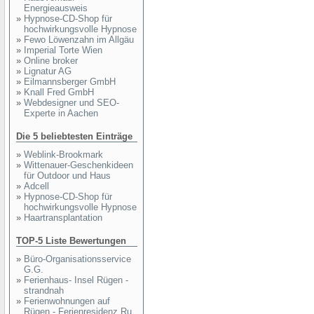
Energieausweis
»
Hypnose-CD-Shop für
hochwirkungsvolle Hypnose
»
Fewo Löwenzahn im Allgäu
»
Imperial Torte Wien
»
Online broker
»
Lignatur AG
»
Eilmannsberger GmbH
»
Knall Fred GmbH
»
Webdesigner und SEO-
Experte in Aachen
Die 5 beliebtesten Einträge
»
Weblink-Brookmark
»
Wittenauer-Geschenkideen
für Outdoor und Haus
»
Adcell
»
Hypnose-CD-Shop für
hochwirkungsvolle Hypnose
»
Haartransplantation
TOP-5 Liste Bewertungen
»
Büro-Organisationsservice
G.G.
»
Ferienhaus- Insel Rügen -
strandnah
»
Ferienwohnungen auf
Rügen - Ferienresidenz Ru