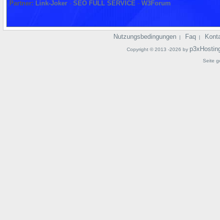
Partner:
Link-Joker
-
SEO FULL SERVICE
-
W3Forum
Nutzungsbedingungen
Faq
Kont
|
|
p3xHostin
Copyright © 2013 -2026 by
Seite g