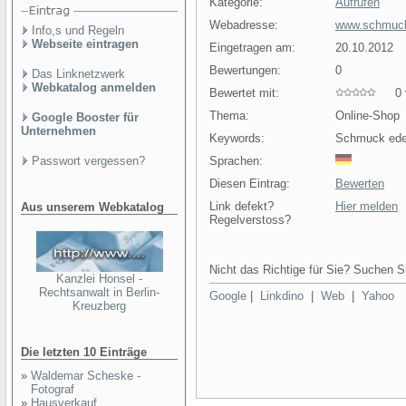
Kategorie:
Aufrufen
Webadresse:
www.schmuck
Info,s und Regeln
Webseite eintragen
Eingetragen am:
20.10.2012
Bewertungen:
0
Das Linknetzwerk
Webkatalog anmelden
Bewertet mit:
0 v
Thema:
Online-Shop
Google Booster für
Unternehmen
Keywords:
Schmuck ede
Passwort vergessen?
Sprachen:
Diesen Eintrag:
Bewerten
Link defekt?
Hier melden
Aus unserem Webkatalog
Regelverstoss?
Nicht das Richtige für Sie? Suchen Si
Kanzlei Honsel -
Rechtsanwalt in Berlin-
Google
|
Linkdino
|
Web
|
Yahoo
Kreuzberg
Die letzten 10 Einträge
»
Waldemar Scheske -
Fotograf
»
Hausverkauf