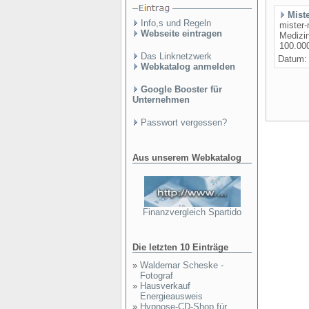
Mist
Info,s und Regeln
mister-
Webseite eintragen
Medizi
100.000
Das Linknetzwerk
Datum
Webkatalog anmelden
Google Booster für
Unternehmen
Passwort vergessen?
Aus unserem Webkatalog
Finanzvergleich Spartido
Die letzten 10 Einträge
»
Waldemar Scheske -
Fotograf
»
Hausverkauf
Energieausweis
»
Hypnose-CD-Shop für