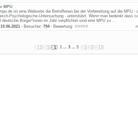
er MPU
mpu.de ist eine Webseite die Betroffenen bei der Vorbereitung auf die MPU - a
nisch-Psychologische-Untersuchung - unterstützt. Wenn man bedenkt dass ca
 deutsche Bürger*innen im Jahr verpflichtet sind eine MPU zu ...
:
19.06.2021
- Besucher:
794
- Bewertung:
1
... 3 ...
3