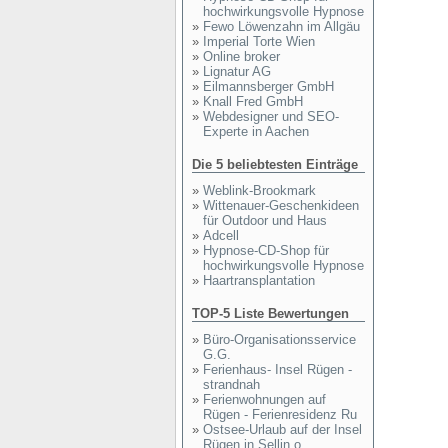
hochwirkungsvolle Hypnose
»
Fewo Löwenzahn im Allgäu
»
Imperial Torte Wien
»
Online broker
»
Lignatur AG
»
Eilmannsberger GmbH
»
Knall Fred GmbH
»
Webdesigner und SEO-
Experte in Aachen
Die 5 beliebtesten Einträge
»
Weblink-Brookmark
»
Wittenauer-Geschenkideen
für Outdoor und Haus
»
Adcell
»
Hypnose-CD-Shop für
hochwirkungsvolle Hypnose
»
Haartransplantation
TOP-5 Liste Bewertungen
»
Büro-Organisationsservice
G.G.
»
Ferienhaus- Insel Rügen -
strandnah
»
Ferienwohnungen auf
Rügen - Ferienresidenz Ru
»
Ostsee-Urlaub auf der Insel
Rügen in Sellin o