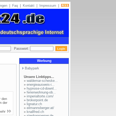
ungen
|
Faq
|
Kontakt
|
Impressum
|
Passwort:
Werbung
Babypark
Unsere Linktipps...
»
waldemar-scheske...
»
energieausweis-i...
»
hypnose-cd-downl...
»
ferienwohnung-ob...
»
imperialtorte.com/
r den
»
brokerpoint.de
n der
»
lignatur.ch
»
eilmannsberger.at/
mehr
»
knallfred.ch
»
stephanroemer.de...