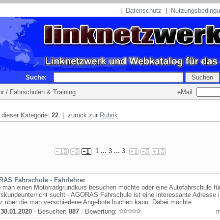
--
|
Datenschutz
|
Nutzungsbeding
Suche:
eMail:
hr / Fahrschulen & Training
n dieser Kategorie:
22
| zurück zur
Rubrik
1
... 3 ...
3
AS Fahrschule - Fahrlehrer
b man einen Motorradgrundkurs besuchen möchte oder eine Autofahrschule fü
skundeunterricht sucht - AGORAS Fahrschule ist eine interessante Adresse i
z über die man verschiedene Angebote buchen kann. Dabei möchte ...
:
30.01.2020
- Besucher:
887
- Bewertung: