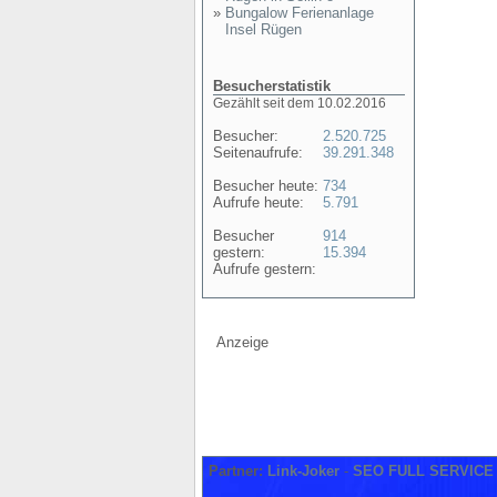
»
Bungalow Ferienanlage
Insel Rügen
Besucherstatistik
Gezählt seit dem 10.02.2016
Besucher:
2.520.725
Seitenaufrufe:
39.291.348
Besucher heute:
734
Aufrufe heute:
5.791
Besucher
914
gestern:
15.394
Aufrufe gestern:
Anzeige
Partner:
Link-Joker
-
SEO FULL SERVICE