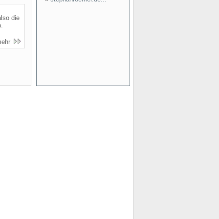
lso die
.
mehr