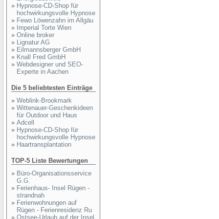
»
Hypnose-CD-Shop für
hochwirkungsvolle Hypnose
»
Fewo Löwenzahn im Allgäu
»
Imperial Torte Wien
»
Online broker
»
Lignatur AG
»
Eilmannsberger GmbH
»
Knall Fred GmbH
»
Webdesigner und SEO-
Experte in Aachen
Die 5 beliebtesten Einträge
»
Weblink-Brookmark
»
Wittenauer-Geschenkideen
für Outdoor und Haus
»
Adcell
»
Hypnose-CD-Shop für
hochwirkungsvolle Hypnose
»
Haartransplantation
TOP-5 Liste Bewertungen
»
Büro-Organisationsservice
G.G.
»
Ferienhaus- Insel Rügen -
strandnah
»
Ferienwohnungen auf
Rügen - Ferienresidenz Ru
»
Ostsee-Urlaub auf der Insel