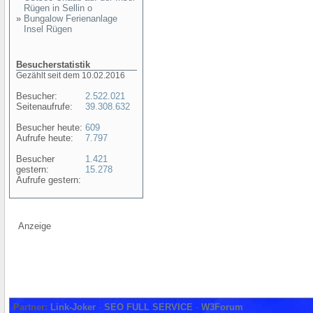
Rügen in Sellin o
»
Bungalow Ferienanlage
Insel Rügen
Besucherstatistik
Gezählt seit dem 10.02.2016
Besucher:
2.522.021
Seitenaufrufe:
39.308.632
Besucher heute:
609
Aufrufe heute:
7.797
Besucher
1.421
gestern:
15.278
Aufrufe gestern:
Anzeige
Partner:
Link-Joker
-
SEO FULL SERVICE
-
W3Forum