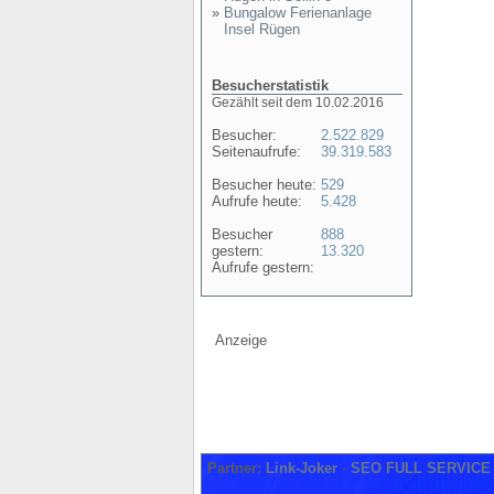
»
Bungalow Ferienanlage
Insel Rügen
Besucherstatistik
Gezählt seit dem 10.02.2016
Besucher:
2.522.829
Seitenaufrufe:
39.319.583
Besucher heute:
529
Aufrufe heute:
5.428
Besucher
888
gestern:
13.320
Aufrufe gestern:
Anzeige
Partner:
Link-Joker
-
SEO FULL SERVICE