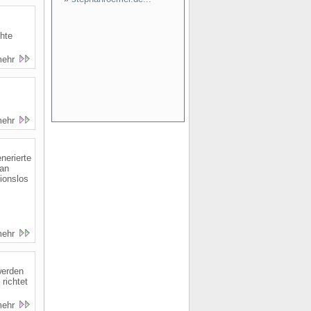
chte
mehr
mehr
nerierte
 an
tionslos
mehr
werden
richtet
mehr