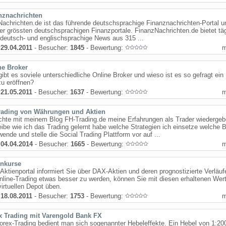
nznachrichten
achrichten.de ist das führende deutschsprachige Finanznachrichten-Portal u
er grössten deutschsprachigen Finanzportale. FinanzNachrichten.de bietet täg
deutsch- und englischsprachige News aus 315 ...
:
29.04.2011
- Besucher:
1845
- Bewertung:
ne Broker
ibt es soviele unterschiedliche Online Broker und wieso ist es so gefragt ein
zu eröffnen?
:
21.05.2011
- Besucher:
1637
- Bewertung:
rading von Währungen und Aktien
chte mit meinem Blog FH-Trading.de meine Erfahrungen als Trader wiedergeb
ibe wie ich das Trading gelernt habe welche Strategien ich einsetze welche 
wende und stelle die Social Trading Plattform vor auf ...
:
04.04.2014
- Besucher:
1665
- Bewertung:
enkurse
Aktienportal informiert Sie über DAX-Aktien und deren prognostizierte Verläu
line-Trading etwas besser zu werden, können Sie mit diesen erhaltenen Wert
irtuellen Depot üben.
:
18.08.2011
- Besucher:
1753
- Bewertung:
x Trading mit Varengold Bank FX
rex-Trading bedient man sich sogenannter Hebeleffekte. Ein Hebel von 1:20