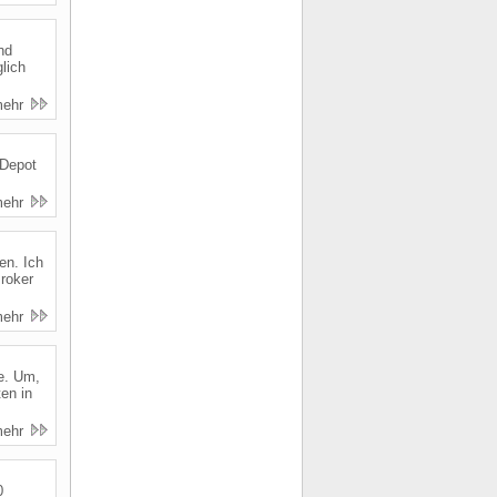
nd
lich
mehr
 Depot
mehr
en. Ich
Broker
mehr
fe. Um,
en in
mehr
0