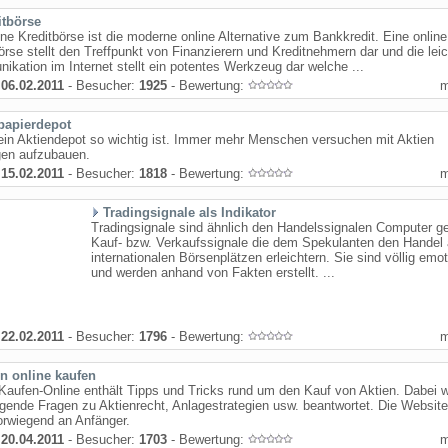
itbörse
ine Kreditbörse ist die moderne online Alternative zum Bankkredit. Eine online
örse stellt den Treffpunkt von Finanzierern und Kreditnehmern dar und die lei
kation im Internet stellt ein potentes Werkzeug dar welche ...
:
06.02.2011
- Besucher:
1925
- Bewertung:
papierdepot
in Aktiendepot so wichtig ist. Immer mehr Menschen versuchen mit Aktien
en aufzubauen.
:
15.02.2011
- Besucher:
1818
- Bewertung:
Tradingsignale als Indikator
Tradingsignale sind ähnlich den Handelssignalen Computer ge
Kauf- bzw. Verkaufssignale die dem Spekulanten den Handel
internationalen Börsenplätzen erleichtern. Sie sind völlig emo
und werden anhand von Fakten erstellt. ...
:
22.02.2011
- Besucher:
1796
- Bewertung:
en online kaufen
Kaufen-Online enthält Tipps und Tricks rund um den Kauf von Aktien. Dabei 
gende Fragen zu Aktienrecht, Anlagestrategien usw. beantwortet. Die Website 
orwiegend an Anfänger.
:
20.04.2011
- Besucher:
1703
- Bewertung: