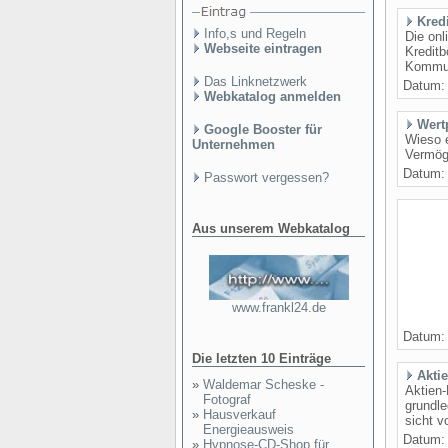
Kred
Info,s und Regeln
Die onl
Webseite eintragen
Kreditb
Kommuni
Das Linknetzwerk
Datum
Webkatalog anmelden
Wert
Google Booster für
Wieso e
Unternehmen
Vermög
Datum
Passwort vergessen?
Aus unserem Webkatalog
www.frankl24.de
Datum
Die letzten 10 Einträge
Akti
»
Waldemar Scheske -
Aktien-
Fotograf
grundle
»
Hausverkauf
sicht v
Energieausweis
Datum
»
Hypnose-CD-Shop für