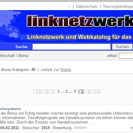
--
|
Datenschutz
|
Nutzungsbeding
Suche:
eMail:
irtschaft / Börse
n dieser Kategorie:
40
| zurück zur
Rubrik
1
... 1 ...
4
elssysteme
der Börse mit Erfolg handeln möchte benötigt eine professionelle Unterstütz
e Informationen. Trendfolgesignale wie Handelssysteme sie liefern können dab
ilfe sein. Durch den Einsatz von Handelssystemen ...
:
04.02.2011
- Besucher:
1914
- Bewertung: