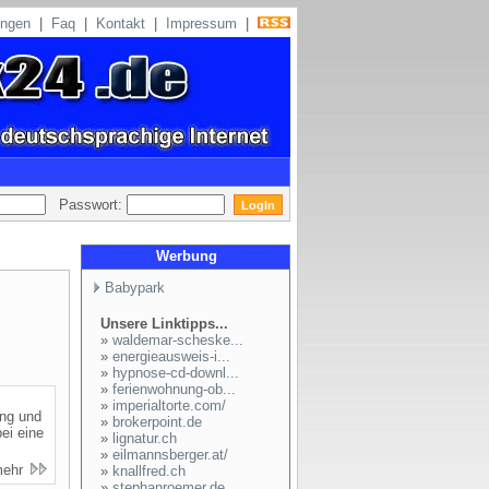
ungen
|
Faq
|
Kontakt
|
Impressum
|
Passwort:
Werbung
Babypark
Unsere Linktipps...
»
waldemar-scheske...
»
energieausweis-i...
»
hypnose-cd-downl...
»
ferienwohnung-ob...
»
imperialtorte.com/
ung und
»
brokerpoint.de
ei eine
»
lignatur.ch
»
eilmannsberger.at/
mehr
»
knallfred.ch
»
stephanroemer.de...