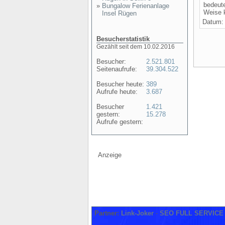
bedeute
»
Bungalow Ferienanlage
Weise 
Insel Rügen
Datum
Besucherstatistik
Gezählt seit dem 10.02.2016
Besucher:
2.521.801
Seitenaufrufe:
39.304.522
Besucher heute:
389
Aufrufe heute:
3.687
Besucher
1.421
gestern:
15.278
Aufrufe gestern:
Anzeige
Partner:
Link-Joker
-
SEO FULL SERVICE