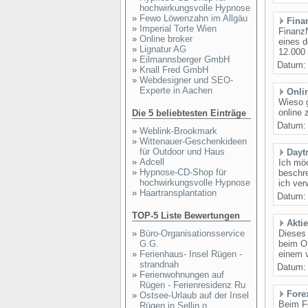
hochwirkungsvolle Hypnose
»
Fewo Löwenzahn im Allgäu
Fina
»
Imperial Torte Wien
FinanzN
»
Online broker
eines d
»
Lignatur AG
12.000 
»
Eilmannsberger GmbH
Datum
»
Knall Fred GmbH
»
Webdesigner und SEO-
Experte in Aachen
Onli
Wieso g
online 
Die 5 beliebtesten Einträge
Datum
»
Weblink-Brookmark
»
Wittenauer-Geschenkideen
für Outdoor und Haus
Dayt
»
Adcell
Ich mö
»
Hypnose-CD-Shop für
beschre
hochwirkungsvolle Hypnose
ich ver
»
Haartransplantation
Datum
TOP-5 Liste Bewertungen
Akti
»
Büro-Organisationsservice
Dieses 
G.G.
beim On
»
Ferienhaus- Insel Rügen -
einem v
strandnah
Datum
»
Ferienwohnungen auf
Rügen - Ferienresidenz Ru
Fore
»
Ostsee-Urlaub auf der Insel
Beim Fo
Rügen in Sellin o