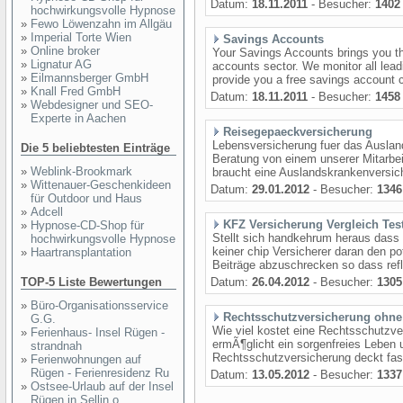
Datum:
18.11.2011
- Besucher:
1402
hochwirkungsvolle Hypnose
»
Fewo Löwenzahn im Allgäu
»
Imperial Torte Wien
Savings Accounts
»
Online broker
Your Savings Accounts brings you th
»
Lignatur AG
accounts sector. We monitor all lead
»
Eilmannsberger GmbH
provide you a free savings account 
»
Knall Fred GmbH
Datum:
18.11.2011
- Besucher:
1458
»
Webdesigner und SEO-
Experte in Aachen
Reisegepaeckversicherung
Lebensversicherung fuer das Ausland
Die 5 beliebtesten Einträge
Beratung von einem unserer Mitarbe
»
Weblink-Brookmark
braucht eine Auslandskrankenversich
»
Wittenauer-Geschenkideen
Datum:
29.01.2012
- Besucher:
1346
für Outdoor und Haus
»
Adcell
KFZ Versicherung Vergleich Tes
»
Hypnose-CD-Shop für
Stellt sich handkehrum heraus dass d
hochwirkungsvolle Hypnose
keiner chip Versicherer daran den 
»
Haartransplantation
Beiträge abzuschrecken so dass refle
TOP-5 Liste Bewertungen
Datum:
26.04.2012
- Besucher:
1305
»
Büro-Organisationsservice
Rechtsschutzversicherung ohne 
G.G.
Wie viel kostet eine Rechtsschutzv
»
Ferienhaus- Insel Rügen -
ermÃ¶glicht ein sorgenfreies Leben 
strandnah
Rechtsschutzversicherung deckt fast
»
Ferienwohnungen auf
Rügen - Ferienresidenz Ru
Datum:
13.05.2012
- Besucher:
1337
»
Ostsee-Urlaub auf der Insel
Rügen in Sellin o