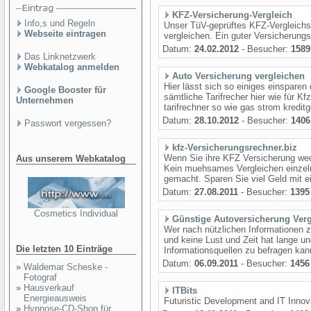
KFZ-Versicherung-Vergleich
Info,s und Regeln
Unser TüV-geprüftes KFZ-Vergleichs
Webseite eintragen
vergleichen. Ein guter Versicherung
Datum:
24.02.2012
- Besucher:
1589
Das Linknetzwerk
Webkatalog anmelden
Auto Versicherung vergleichen
Hier lässt sich so einiges einsparen
Google Booster für
sämtliche Tarifrecher hier wie für K
Unternehmen
tarifrechner so wie gas strom kreditge
Datum:
28.10.2012
- Besucher:
1406
Passwort vergessen?
kfz-Versicherungsrechner.biz
Wenn Sie ihre KFZ Versicherung wec
Aus unserem Webkatalog
Kein muehsames Vergleichen einzeln
gemacht. Sparen Sie viel Geld mit e
Datum:
27.08.2011
- Besucher:
1395
Cosmetics Individual
Günstige Autoversicherung Verg
Wer nach nützlichen Informationen 
und keine Lust und Zeit hat lange u
Die letzten 10 Einträge
Informationsquellen zu befragen kann
Datum:
06.09.2011
- Besucher:
1456
»
Waldemar Scheske -
Fotograf
»
Hausverkauf
ITBits
Energieausweis
Futuristic Development and IT Innov
»
Hypnose-CD-Shop für